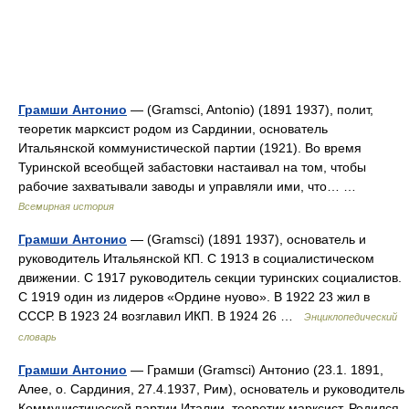
Грамши Антонио
— (Gramsci, Antonio) (1891 1937), полит,
теоретик марксист родом из Сардинии, основатель
Итальянской коммунистической партии (1921). Во время
Туринской всеобщей забастовки настаивал на том, чтобы
рабочие захватывали заводы и управляли ими, что… …
Всемирная история
Грамши Антонио
— (Gramsci) (1891 1937), основатель и
руководитель Итальянской КП. С 1913 в социалистическом
движении. С 1917 руководитель секции туринских социалистов.
С 1919 один из лидеров «Ордине нуово». В 1922 23 жил в
СССР. В 1923 24 возглавил ИКП. В 1924 26 …
Энциклопедический
словарь
Грамши Антонио
— Грамши (Gramsci) Антонио (23.1. 1891,
Алее, о. Сардиния, 27.4.1937, Рим), основатель и руководитель
Коммунистической партии Италии, теоретик марксист. Родился