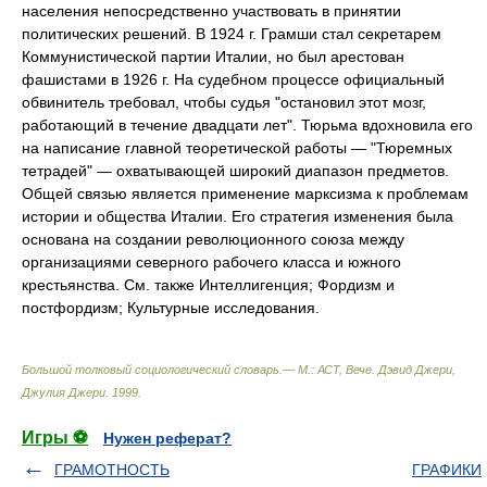
населения непосредственно участвовать в принятии
политических решений. В 1924 г. Грамши стал секретарем
Коммунистической партии Италии, но был арестован
фашистами в 1926 г. На судебном процессе официальный
обвинитель требовал, чтобы судья "остановил этот мозг,
работающий в течение двадцати лет". Тюрьма вдохновила его
на написание главной теоретической работы — "Тюремных
тетрадей" — охватывающей широкий диапазон предметов.
Общей связью является применение марксизма к проблемам
истории и общества Италии. Его стратегия изменения была
основана на создании революционного союза между
организациями северного рабочего класса и южного
крестьянства. См. также Интеллигенция; Фордизм и
постфордизм; Культурные исследования.
Большой толковый социологический словарь.— М.: АСТ, Вече
.
Дэвид Джери,
Джулия Джери
.
1999
.
Игры ⚽
Нужен реферат?
ГРАМОТНОСТЬ
ГРАФИКИ