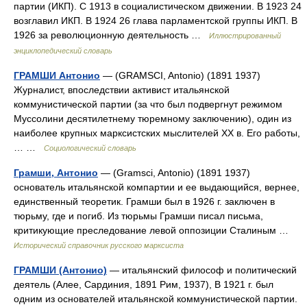
партии (ИКП). С 1913 в социалистическом движении. В 1923 24
возглавил ИКП. В 1924 26 глава парламентской группы ИКП. В
1926 за революционную деятельность …
Иллюстрированный
энциклопедический словарь
ГРАМШИ Антонио
— (GRAMSCI, Antonio) (1891 1937)
Журналист, впоследствии активист итальянской
коммунистической партии (за что был подвергнут режимом
Муссолини десятилетнему тюремному заключению), один из
наиболее крупных марксистских мыслителей ХХ в. Его работы,
… …
Социологический словарь
Грамши, Антонио
— (Gramsci, Antonio) (1891 1937)
основатель итальянской компартии и ее выдающийся, вернее,
единственный теоретик. Грамши был в 1926 г. заключен в
тюрьму, где и погиб. Из тюрьмы Грамши писал письма,
критикующие преследование левой оппозиции Сталиным …
Исторический справочник русского марксиста
ГРАМШИ (Антонио)
— итальянский философ и политический
деятель (Алее, Сардиния, 1891 Рим, 1937), В 1921 г. был
одним из основателей итальянской коммунистической партии.